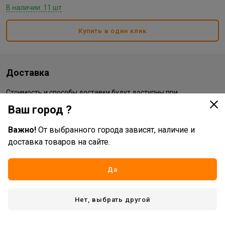
В наличии: 11 шт
Купить в один клик
Доставка
Стоимость и способы доставки будут доступны при
оформлении заказа.
Ваш город ?
Важно!
От выбранного города зависят, наличие и
Характеристики
доставка товаров на сайте.
Основные
Да
Бренд
Vertex
Жизненный цикл номенклатуры
Рабочий ассортимент
Нет, выбрать другой