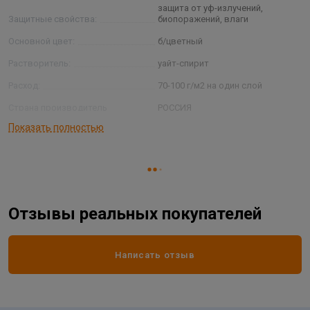
защита от уф-излучений,
Защитные свойства:
биопоражений, влаги
Основной цвет:
б/цветный
Растворитель:
уайт-спирит
Расход:
70-100 г/м2 на один слой
Страна производитель
РОССИЯ
Показать полностью
Степень блеска:
глянцевый
Тип основания:
дерево, металл
Фасовка:
0,8 кг
Отзывы реальных покупателей
Написать отзыв