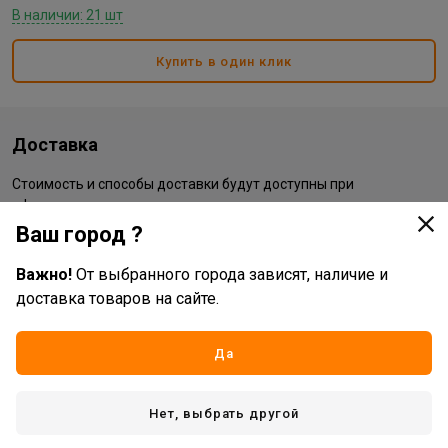
В наличии: 21 шт
Купить в один клик
Доставка
Стоимость и способы доставки будут доступны при
оформлении заказа.
Ваш город ?
Характеристики
Важно!
От выбранного города зависят, наличие и
доставка товаров на сайте.
Основные
Да
Жизненный цикл номенклатуры
Рабочий ассортимент
Вид товара
лак
Нет, выбрать другой
Страна производитель
РОССИЯ