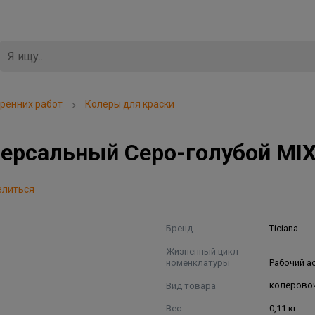
тренних работ
Колеры для краски
версальный Серо-голубой MI
елиться
Бренд
Ticiana
Жизненный цикл
номенклатуры
Рабочий а
Вид товара
колеровоч
Вес:
0,11 кг