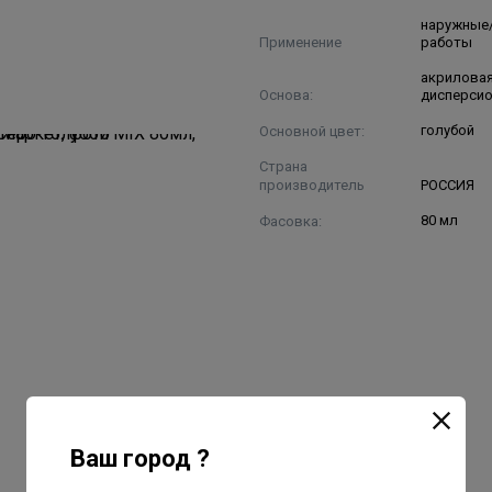
наружные
Применение
работы
акриловая
Основа:
дисперси
Основной цвет:
голубой
Страна
производитель
РОССИЯ
Фасовка:
80 мл
Ваш город ?