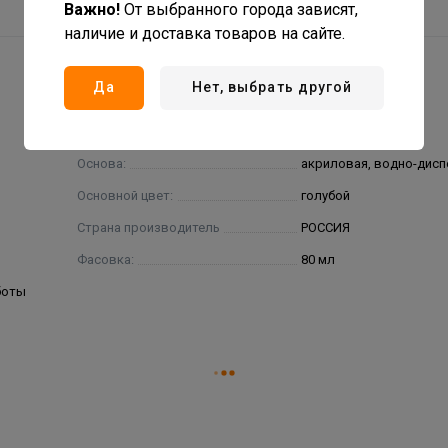
Важно!
От выбранного города зависят,
наличие и доставка товаров на сайте.
Да
Нет, выбрать другой
Основа:
акриловая, водно-дис
Основной цвет:
голубой
Страна производитель
РОССИЯ
Фасовка:
80 мл
боты