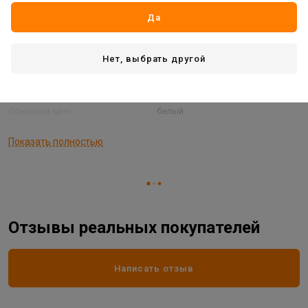
Вес:
440 г
Да
Водостойкость:
да
Применение
для обоев/стен/потолков
Нет, выбрать другой
Морозостойкость:
да
Основа:
акрил
Основной цвет:
белый
Страна производитель
РОССИЯ
Показать полностью
Фасовка:
310 мл
Отзывы реальных покупателей
Написать отзыв