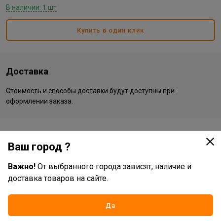
В наличии: 1 шт
Купить в один клик
Доставка
Стоимость и способы доставки будут доступны при
оформлении заказа.
Описание
Ваш город ?
Кашпо Флора с поддоном Ø167х135
Важно!
От выбранного города зависят, наличие и
доставка товаров на сайте.
Характеристики
Основные
Да
Бренд
Elf-plast