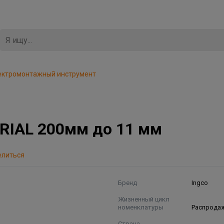
ектромонтажный инструмент
RIAL 200мм до 11 мм
елиться
Бренд
Ingco
Жизненный цикл
номенклатуры
Распрода
Страна