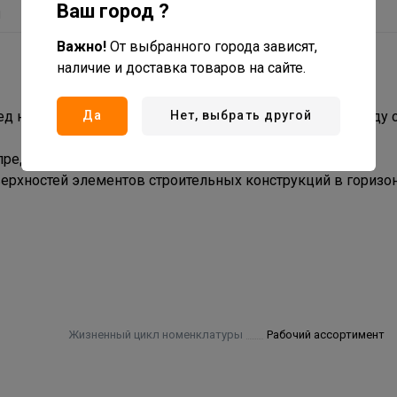
Ваш город ?
ы
Важно!
От выбранного города зависят,
наличие и доставка товаров на сайте.
ред началом работы заливается вода), соединенных между 
Да
Нет, выбрать другой
ределить точность расположения поверхностей.
ерхностей элементов строительных конструкций в горизо
Жизненный цикл номенклатуры
Рабочий ассортимент