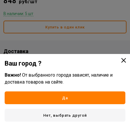
848
руб/шт
В наличии: 5 шт
Купить в один клик
Доставка
Ваш город ?
Стоимость и способы доставки будут доступны при
оформлении заказа.
Важно!
От выбранного города зависят, наличие и
доставка товаров на сайте.
Характеристики
Да
Основные
Жизненный цикл номенклатуры
Рабочий ассортимент
Нет, выбрать другой