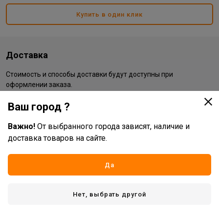
Купить в один клик
Доставка
Стоимость и способы доставки будут доступны при
оформлении заказа.
Ваш город ?
Характеристики
Важно!
От выбранного города зависят, наличие и
доставка товаров на сайте.
Основные
Бренд
Рускар
Да
Жизненный цикл номенклатуры
Рабочий ассортимент
Вид товара
фурнитура
Нет, выбрать другой