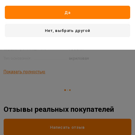
Вид товара
эмаль
Вес:
0,35 кг
Да
Время высыхания:
2 часа
Основной цвет:
золотой
Нет, выбрать другой
Расход:
0,2 л/м2
Страна производитель
РОССИЯ
Тип основания:
акриловая
Фасовка:
520 мл
Показать полностью
Отзывы реальных покупателей
Написать отзыв