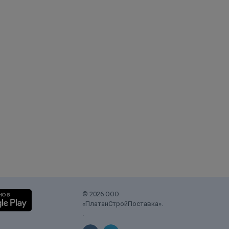
© 2026 ООО
«ПлатанСтройПоставка».
.