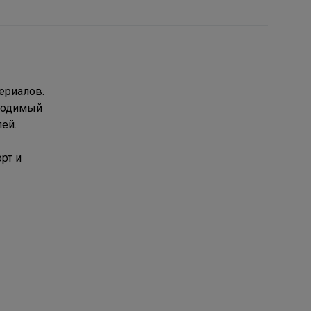
ериалов.
бходимый
ей.
рт и