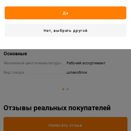
входить другие компоненты такие как: отсев щебня
(камня, гранита), отходы кирпича, гравий, песок, опилки
Да
(после обработки), керамзит, перлит, ракушечник,
песчано-гравийная смесь.
Нет, выбрать другой
Характеристики
Основные
Жизненный цикл номенклатуры
Рабочий ассортимент
Вид товара
шлакоблок
Отзывы реальных покупателей
Написать отзыв