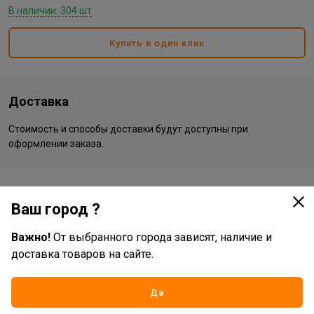
В наличии: 304 шт
Купить в один клик
Доставка
Стоимость и способы доставки будут доступны при
оформлении заказа.
Характеристики
Ваш город ?
Основные
Важно!
От выбранного города зависят, наличие и
Бренд
Формат
доставка товаров на сайте.
Жизненный цикл номенклатуры
Рабочий ассортимент
Да
Вид товара
багет