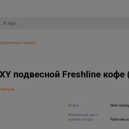
трументы и товары
 подвесной Freshline кофе (
елиться
Бренд
New Galax
Жизненный цикл
номенклатуры
Рабочий а