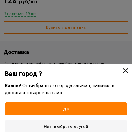
128
руб/шт
В наличии: 19 шт
Купить в один клик
Доставка
Стоимость и способы доставки будут доступны при
оформлении заказа.
Ваш город ?
Важно!
От выбранного города зависят, наличие и
Характеристики
доставка товаров на сайте.
Основные
Да
Бренд
Vertex
Жизненный цикл номенклатуры
Рабочий ассортимент
Нет, выбрать другой