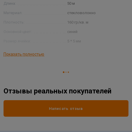
Длина:
50 м
Материал:
стекловолокно
Плотность:
160 гр/кв. м
Основной цвет:
синий
Размер ячейки:
5 * 5 мм
Страна производитель
РОССИЯ
Показать полностью
Ширина:
1000 мм
Отзывы реальных покупателей
Написать отзыв