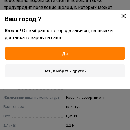
небольшие неровности стен и полов, а также
предупредит появление щелей, в которых может
скапливаться пыль, грязь. Плинтус состоит из базовой
Ваш город ?
планки и маскирующего элемента позволяющие
спрятать идущие вдоль стен провода. Плинтус
Важно!
От выбранного города зависят, наличие и
монтируется непосредственно к стене при помощи
доставка товаров на сайте.
саморезов и пластиковых дюбелей-наполнителей.
Да
Характеристики
Основные
Нет, выбрать другой
Бренд
Лайн Пласт
Декор
L069 Сосна отбеленая
Жизненный цикл номенклатуры
Рабочий ассортимент
Вид товара
плинтус
Вес:
0,39 кг
Длина:
2,2 м