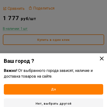
Поделиться
Сравнить
1 777
руб/шт
В наличии: 1 шт
Купить в один клик
Доставка
Ваш город ?
Стоимость и способы доставки будут доступны при
Важно!
От выбранного города зависят, наличие и
оформлении заказа.
доставка товаров на сайте.
Да
Характеристики
Основные
Нет, выбрать другой