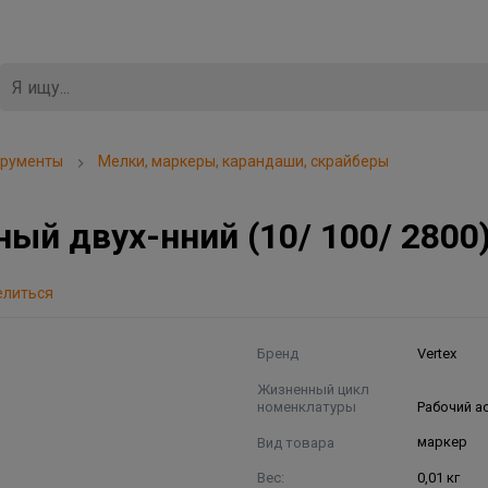
трументы
Мелки, маркеры, карандаши, скрайберы
ый двух-нний (10/ 100/ 2800
елиться
Бренд
Vertex
Жизненный цикл
номенклатуры
Рабочий а
Вид товара
маркер
Вес:
0,01 кг