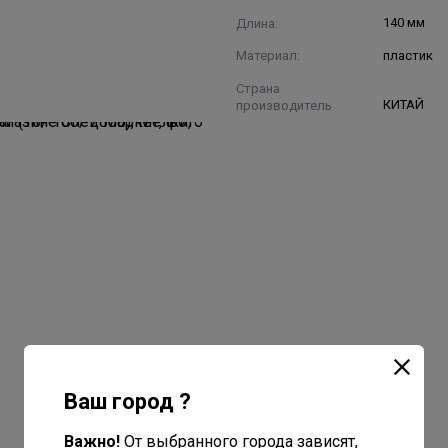
Длина:
140 мм
Материал:
пластик
Страна
производитель
КИТАЙ
Ваш город ?
Важно!
От выбранного города зависят,