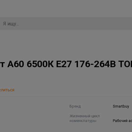
е
т А60 6500К Е27 176-264В TO
елиться
Бренд
Smartbuy
Жизненный цикл
номенклатуры
Рабочий а