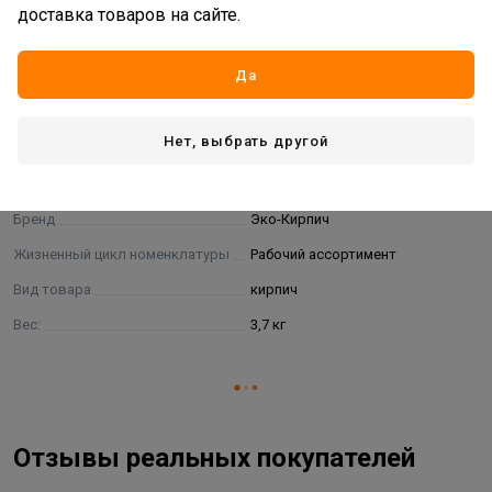
стиль который известен нам как классицизм.
доставка товаров на сайте.
Кирпич "Европейский" с гладкой фактурой выпускается
с линейными размерами: длина 250 мм, ширина 120
Да
мм, высота 65 мм.
Характеристики
Нет, выбрать другой
Основные
Бренд
Эко-Кирпич
Жизненный цикл номенклатуры
Рабочий ассортимент
Вид товара
кирпич
Вес:
3,7 кг
Отзывы реальных покупателей