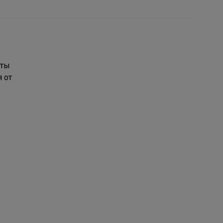
иты
 от