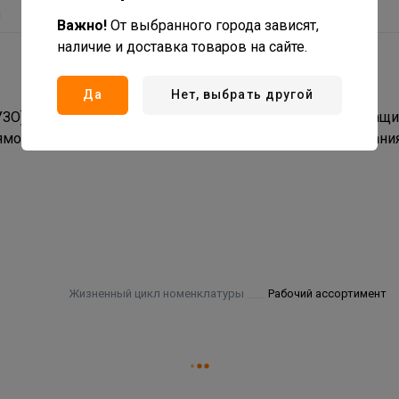
ы
Важно!
От выбранного города зависят,
наличие и доставка товаров на сайте.
Да
Нет, выбрать другой
) Schneider Electric серии Easy9 предназначены для защ
ямом или косвенном прикосновении, а также оборудования
Жизненный цикл номенклатуры
Рабочий ассортимент