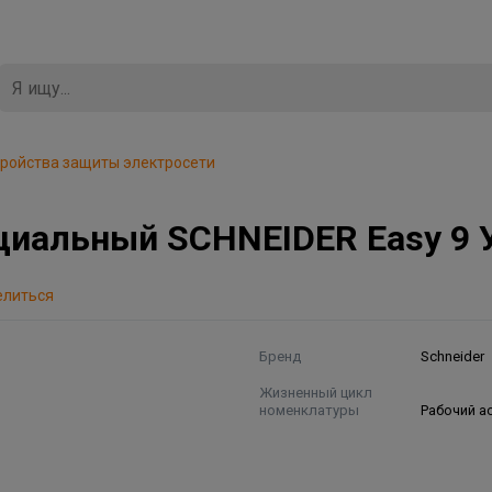
ройства защиты электросети
иальный SCHNEIDER Easy 9 У
елиться
Бренд
Schneider
Жизненный цикл
номенклатуры
Рабочий а