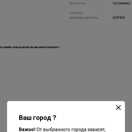
волокна:
полимикс
Страна
производитель
КИТАЙ
Ваш город ?
Важно!
От выбранного города зависят,