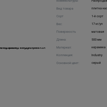
номенклатуры
Распрода
Вид товара
плитка на
Сорт
1-й сорт
Вес:
17 кг/уп
Поверхность
матовая
Длина:
500 мм
Материал:
керамика
Коллекция:
Industry
Основной цвет:
серый