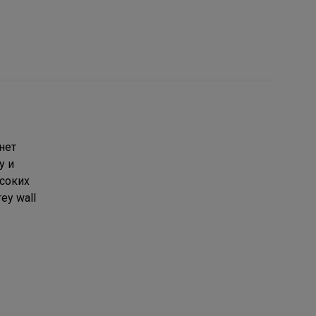
нет
у и
соких
ey wall