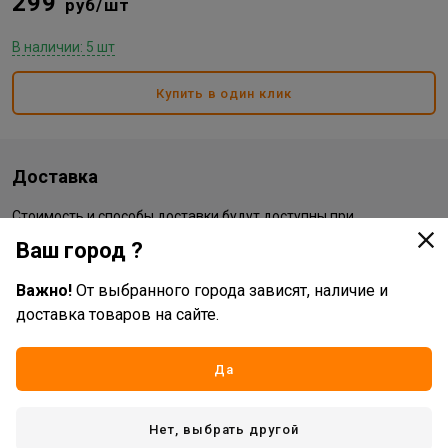
299
руб/шт
В наличии: 5 шт
Купить в один клик
Доставка
Стоимость и способы доставки будут доступны при
оформлении заказа.
Ваш город ?
Важно!
От выбранного города зависят, наличие и
Характеристики
доставка товаров на сайте.
Основные
Да
Бренд
New Galaxy
Жизненный цикл номенклатуры
Рабочий ассортимент
Нет, выбрать другой