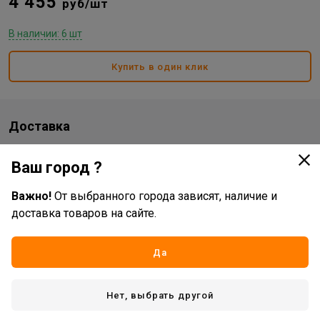
4 455
руб/шт
В наличии: 6 шт
Купить в один клик
Доставка
Стоимость и способы доставки будут доступны при
Ваш город ?
оформлении заказа.
Важно!
От выбранного города зависят, наличие и
доставка товаров на сайте.
Характеристики
Основные
Да
Бренд
Ingco
Нет, выбрать другой
Жизненный цикл номенклатуры
Рабочий ассортимент