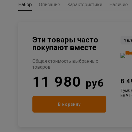
Набор
Описание
Характеристики
Наличие
Эти товары часто
1
ш
покупают вместе
Общая стоимость выбранных
товаров
11 980
руб
8 
Тумб
ЕВА 
Каска
В корзину
под у
Элега