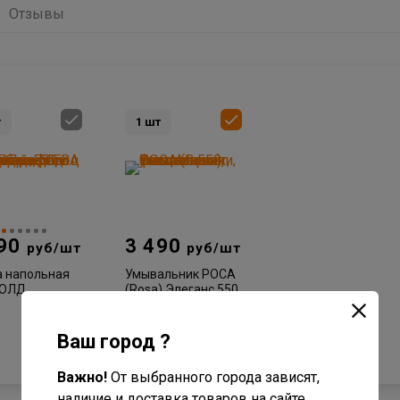
Отзывы
т
1
шт
490
3 490
руб/шт
руб/шт
а напольная
Умывальник РОСА
ГОЛД
(Rosa) Элеганс 550
д-55 моринга
мыв.
нс-55
Ваш город ?
Важно!
От выбранного города зависят,
наличие и доставка товаров на сайте.