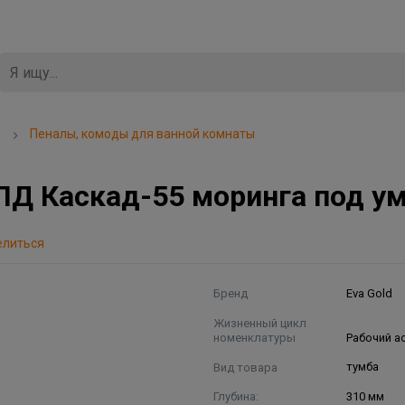
ы
Пеналы, комоды для ванной комнаты
ЛД Каскад-55 моринга под ум
елиться
Бренд
Eva Gold
Жизненный цикл
номенклатуры
Рабочий а
Вид товара
тумба
Глубина:
310 мм