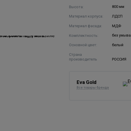
Высота:
800 мм
Материал корпуса:
ЛДСП
Материал фасада:
МДФ
Комплектность:
без умыва
Основной цвет:
белый
Страна
производитель
РОССИЯ
Eva Gold
Все товары бренда