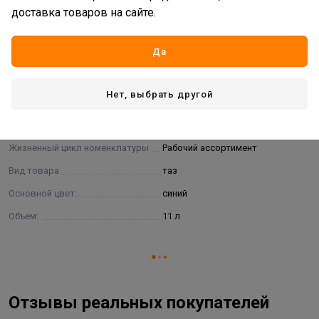
множество способов применения, особенно в дачный
доставка товаров на сайте.
сезон – при переработке овощей, фруктов, ягод, грибов
и др.
Да
Характеристики
Нет, выбрать другой
Основные
Бренд
Elf-plast
Жизненный цикл номенклатуры
Рабочий ассортимент
Вид товара
таз
Основной цвет:
синий
Объем:
11 л
Отзывы реальных покупателей