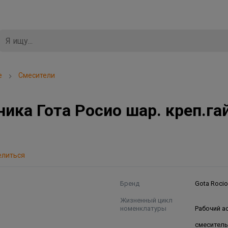
е
Смесители
ка Гота Росио шар. креп.га
елиться
Бренд
Gota Roci
Жизненный цикл
номенклатуры
Рабочий а
смеситель