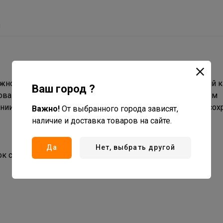
ы
ёжное и стильное решение. Однозахватный керамический 
Ваш город ?
ования и долговечность. Благодаря высококачественным
ении и перепадам температур, прослужит долгое время сох
Важно!
От выбранного города зависят,
наличие и доставка товаров на сайте.
Да
Нет, выбрать другой
ок службы;