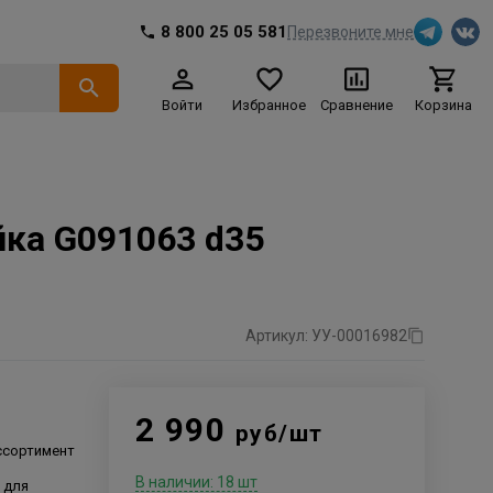
8 800 25 05 581
Перезвоните мне
Войти
Избранное
Сравнение
Корзина
йка G091063 d35
Артикул: УУ-00016982
o
2 990
руб/шт
ссортимент
В наличии: 18 шт
 для