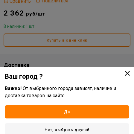
Поделиться
Сравнить
2 362
руб/шт
В наличии: 1 шт
Купить в один клик
Доставка
Ваш город ?
Стоимость и способы доставки будут доступны при
оформлении заказа.
Важно!
От выбранного города зависят, наличие и
доставка товаров на сайте.
Характеристики
Да
Основные
Бренд
Haro
Нет, выбрать другой