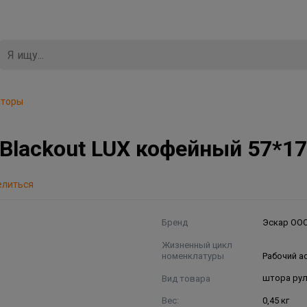
шторы
lackout LUX кофейный 57*170
елиться
Бренд
Эскар ОО
Жизненный цикл
номенклатуры
Рабочий а
Вид товара
штора ру
Вес:
0,45 кг