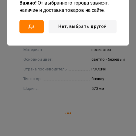
Важно!
От выбранного города зависят,
наличие и доставка товаров на сайте.
Да
Нет, выбрать другой
Материал:
полиэстер
Основной цвет:
светло - бежевый
Страна производитель
РОССИЯ
Тип штор:
блэкаут
Ширина:
570 мм