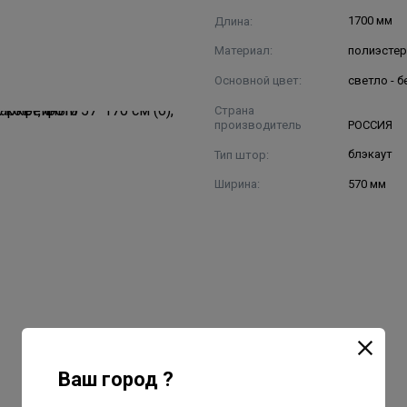
Длина:
1700 мм
Материал:
полиэсте
Основной цвет:
светло - 
Страна
производитель
РОССИЯ
Тип штор:
блэкаут
Ширина:
570 мм
Ваш город ?