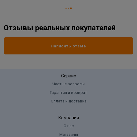
Цвет профиля:
черный
Форма:
прямоугольная
Ширина:
800 мм
Отзывы реальных покупателей
Написать отзыв
Сервис
Частые вопросы
Гарантия и возврат
Оплата и доставка
Компания
О нас
Магазины