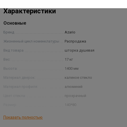
Характеристики
Основные
Бренд
Azario
Жизненный цикл номенклатуры
Распродажа
Вид товара
шторка душевая
Вес:
17 кг
Высота:
1400 мм
Материал дверок:
каленое стекло
Материал профиля:
алюминий
Цвет стекла:
прозрачный
Размер:
140*80
Страна производитель
КИТАЙ
Показать полностью
Толщина стекла:
6 мм