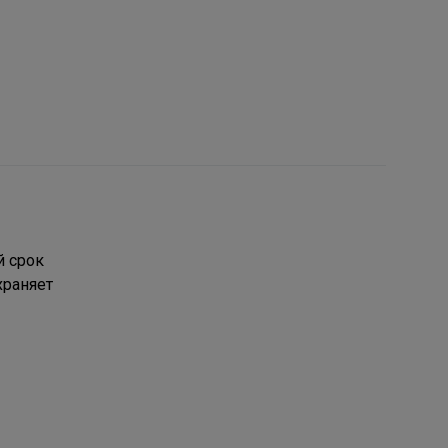
й срок
храняет