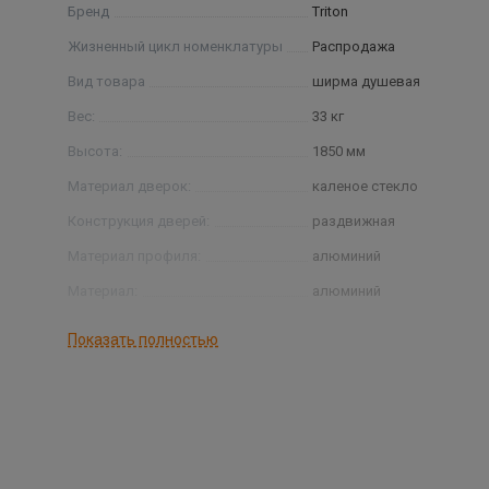
Бренд
Triton
Жизненный цикл номенклатуры
Распродажа
Вид товара
ширма душевая
Вес:
33 кг
Высота:
1850 мм
Материал дверок:
каленое стекло
Конструкция дверей:
раздвижная
Материал профиля:
алюминий
Материал:
алюминий
Ориентация:
универсальная
Показать полностью