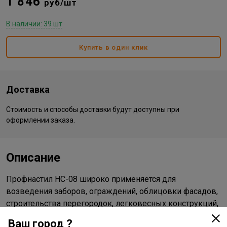
1 846
руб/шт
В наличии: 39 шт
Купить в один клик
Доставка
Стоимость и способы доставки будут доступны при
оформлении заказа.
Описание
Профнастил НС-08 широко применяется для
возведения заборов, ограждений, облицовки фасадов,
строительства перегородок, легковесных конструкций,
оформления мансард и обустройства кровли. Покрытие
Ваш город ?