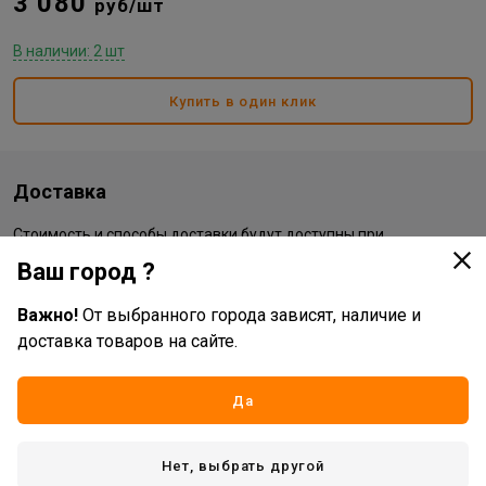
3 080
руб/шт
В наличии: 2 шт
Купить в один клик
Доставка
Стоимость и способы доставки будут доступны при
оформлении заказа.
Ваш город ?
Важно!
От выбранного города зависят, наличие и
Характеристики
доставка товаров на сайте.
Основные
Да
Бренд
Nika
Жизненный цикл номенклатуры
Рабочий ассортимент
Нет, выбрать другой