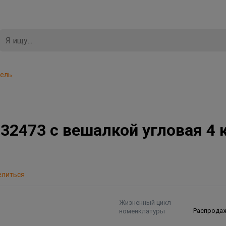
бель
473 с вешалкой угловая 4 к
елиться
Жизненный цикл
номенклатуры
Распрода