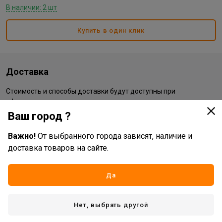
В наличии: 2 шт
Купить в один клик
Доставка
Стоимость и способы доставки будут доступны при
оформлении заказа.
Ваш город ?
Характеристики
Важно!
От выбранного города зависят, наличие и
доставка товаров на сайте.
Основные
Да
Бренд
WADFOW
Жизненный цикл номенклатуры
Рабочий ассортимент
Нет, выбрать другой
Страна производитель
КИТАЙ