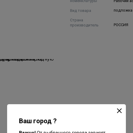
номенклатуры
Рабочий а
Вид товара
подложка
Страна
производитель
РОССИЯ
Ваш город ?
Важно!
От выбранного города зависят,