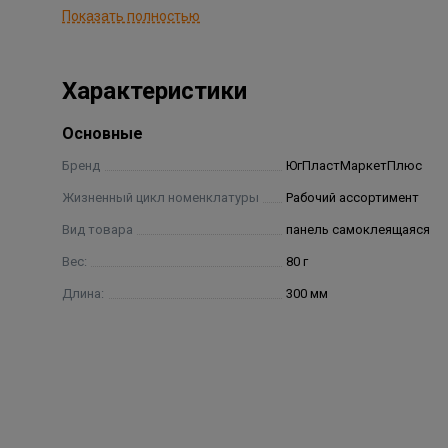
Показать полностью
4. Приклейте плитку на поверхност
Характеристики
Основные
Бренд
ЮгПластМаркетПлюс
Жизненный цикл номенклатуры
Рабочий ассортимент
Вид товара
панель самоклеящаяся
Вес:
80 г
Длина:
300 мм