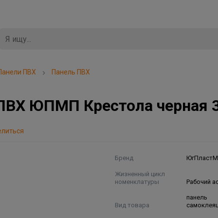
Панели ПВХ
Панель ПВХ
ПВХ ЮПМП Крестола черная 
елиться
Бренд
ЮгПластМ
Жизненный цикл
номенклатуры
Рабочий а
панель
Вид товара
самоклея