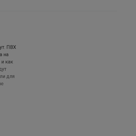
ут. ПВХ
а на
 и как
дут
ли для
не