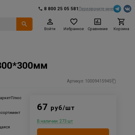
8 800 25 05 581
Перезвоните мне
Войти
Избранное
Сравнение
Корзина
300*300мм
Артикул: 10009415945
аркетПлюс
67
руб/шт
ссортимент
В наличии: 273 шт
щаяся