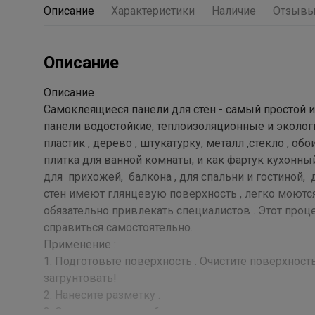
Описание
Характеристики
Наличие
Отзыв
Описание
Описание
Самоклеящиеся панели для стен - самый простой 
панели водостойкие, теплоизоляционные и эколог
пластик , дерево , штукатурку, металл ,стекло , о
плитка для ванной комнаты, и как фартук кухонны
для прихожей, балкона , для спальни и гостиной,
стен имеют глянцевую поверхность , легко моют
обязательно привлекать специалистов . Этот проц
справиться самостоятельно.
Применение :
1. Подготовьте поверхность . Очистите поверхность
загрунтовать!
2. Нанесите разметку .
3. Отрежьте плитку обычными ножницами .