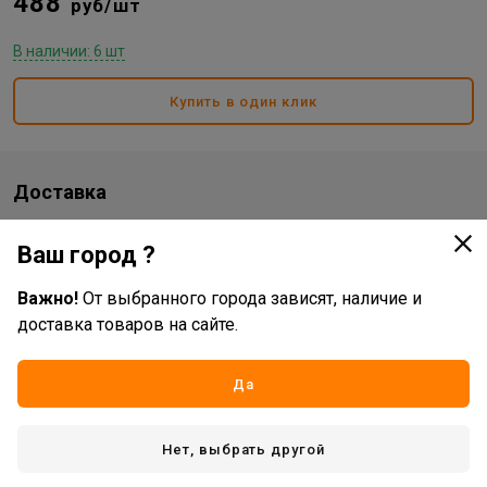
488
руб/шт
В наличии: 6 шт
Купить в один клик
Доставка
Стоимость и способы доставки будут доступны при
Ваш город ?
оформлении заказа.
Важно!
От выбранного города зависят, наличие и
доставка товаров на сайте.
Характеристики
Основные
Да
Бренд
P.I.T.
Нет, выбрать другой
Жизненный цикл номенклатуры
Рабочий ассортимент