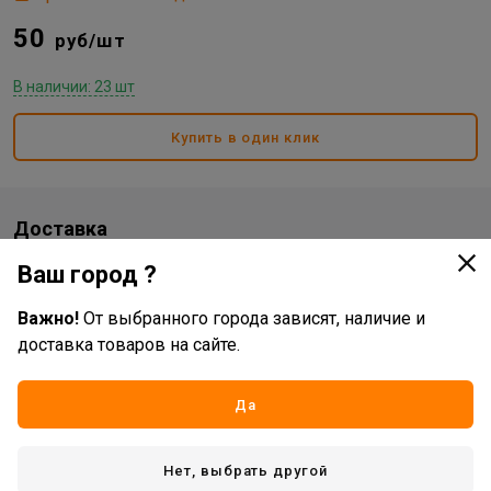
50
руб/шт
В наличии: 23 шт
Купить в один клик
Доставка
Ваш город ?
Стоимость и способы доставки будут доступны при
оформлении заказа.
Важно!
От выбранного города зависят, наличие и
доставка товаров на сайте.
Характеристики
Да
Основные
Бренд
Vertex
Нет, выбрать другой