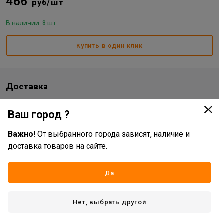
466
руб/шт
В наличии: 8 шт
Купить в один клик
Доставка
Стоимость и способы доставки будут доступны при
Ваш город ?
оформлении заказа.
Важно!
От выбранного города зависят, наличие и
доставка товаров на сайте.
Характеристики
Основные
Да
Жизненный цикл номенклатуры
Рабочий ассортимент
Нет, выбрать другой
Страна производитель
РОССИЯ