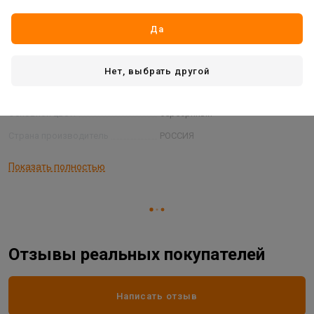
Вид товара
профиль
Вес:
0,15 кг
Да
Длина:
2,7 м
Высота:
8 мм
Нет, выбрать другой
Материал:
алюминий
Основной цвет:
серебряный
Страна производитель
РОССИЯ
Ширина:
8 мм
Показать полностью
Отзывы реальных покупателей
Написать отзыв