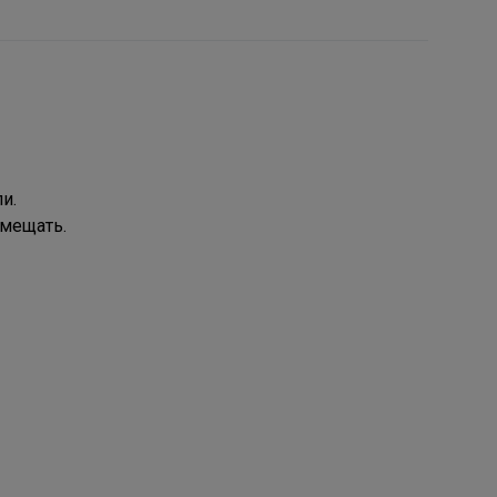
и.
емещать.