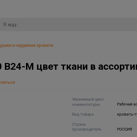
душки и надувные кровати
 В24-М цвет ткани в ассорт
елиться
Жизненный цикл
номенклатуры
Рабочий а
Вид товара
кровать-т
Страна
производитель
РОССИЯ