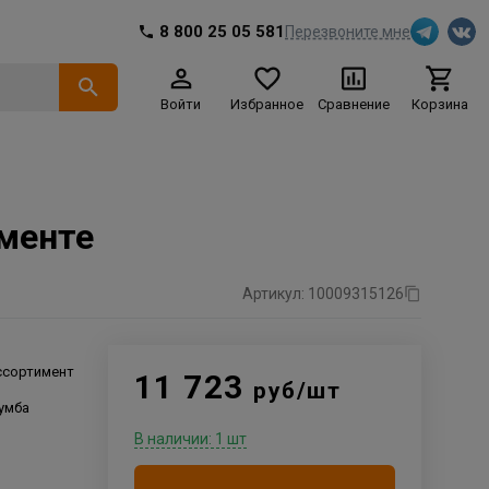
8 800 25 05 581
Перезвоните мне
Войти
Избранное
Сравнение
Корзина
именте
Артикул: 10009315126
ссортимент
11 723
руб/шт
умба
В наличии: 1 шт