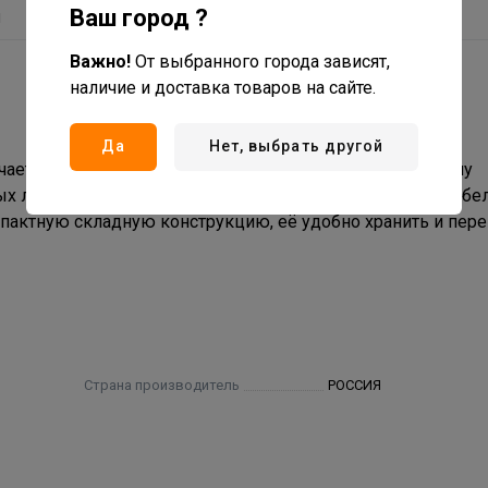
Ваш город ?
ы
Важно!
От выбранного города зависят,
наличие и доставка товаров на сайте.
Да
Нет, выбрать другой
ичается высокой прочностью и устойчивостью к силовому
х ламелях, что гарантирует необходимую жесткость мебел
пактную складную конструкцию, её удобно хранить и пер
Страна производитель
РОССИЯ