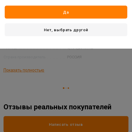
Вид товара
краска
Время высыхания:
24 часа
Да
Основа:
акрил
Основной цвет:
голубой
Нет, выбрать другой
Температура применения:
от +5°С до +35°С
Расход:
0,15-0,20 кг/м2
Страна производитель
РОССИЯ
Фасовка:
1 кг
Показать полностью
Отзывы реальных покупателей
Написать отзыв