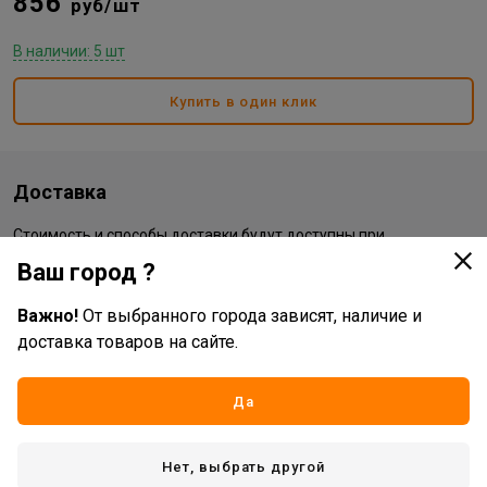
856
руб/шт
В наличии: 5 шт
Купить в один клик
Доставка
Стоимость и способы доставки будут доступны при
оформлении заказа.
Ваш город ?
Важно!
От выбранного города зависят, наличие и
Характеристики
доставка товаров на сайте.
Основные
Да
Бренд
Ingco
Жизненный цикл номенклатуры
Рабочий ассортимент
Нет, выбрать другой