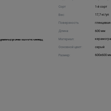
Сорт
1-й сорт
Вес:
17,7 кг/уп
Поверхность
глянцевая
Длина:
600 мм
Материал:
керамогр
Основной цвет:
серый
Размер:
600x600 м