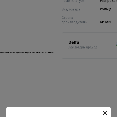
номенклатуры
Распрода
Вид товара
кольца
Страна
производитель
КИТАЙ
Delfa
Все товары бренда