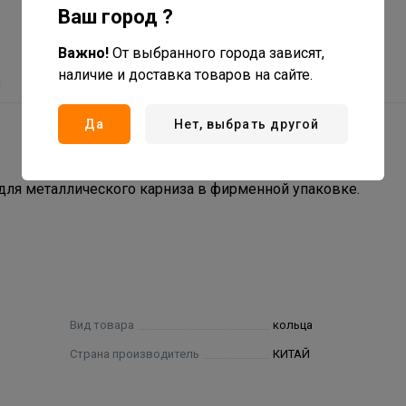
Ваш город ?
Важно!
От выбранного города зависят,
наличие и доставка товаров на сайте.
ы
Да
Нет, выбрать другой
ля металлического карниза в фирменной упаковке.
Вид товара
кольца
Страна производитель
КИТАЙ