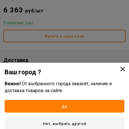
6 363
руб/шт
В наличии: 3 шт
Купить в один клик
Доставка
Ваш город ?
Стоимость и способы доставки будут доступны при
оформлении заказа.
Важно!
От выбранного города зависят, наличие и
доставка товаров на сайте.
Характеристики
Да
Основные
Бренд
Hanskonner
Нет, выбрать другой